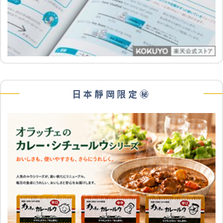
日本靜岡限定㊙️