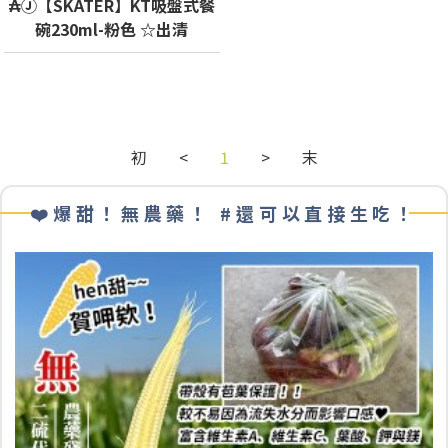
₳Ⓙ【SKATER】KT吸盤式餐
碗230ml-粉色 ☆出清
初
<
1
>
末
❤️爆甜！無農藥！ #還可以直接生吃！