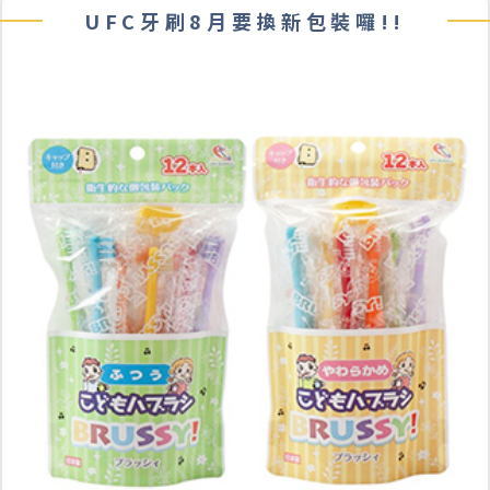
UFC牙刷8月要換新包裝囉!!