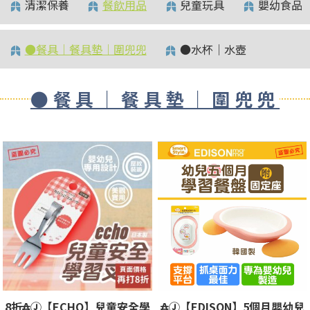
清潔保養
餐飲用品
兒童玩具
嬰幼食品
●餐具｜餐具墊｜圍兜兜
●水杯｜水壺
●餐具｜餐具墊｜圍兜兜
8折₳Ⓙ【ECHO】兒童安全學
₳Ⓙ【EDISON】5個月嬰幼兒