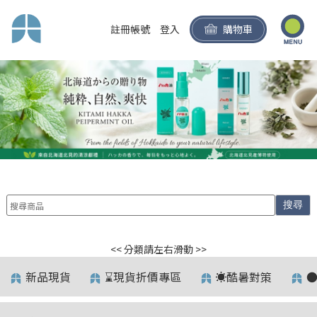
註冊帳號
登入
購物車
搜尋
<< 分類請左右滑動 >>
新品現貨
⌛️現貨折價專區
☀️酷暑對策