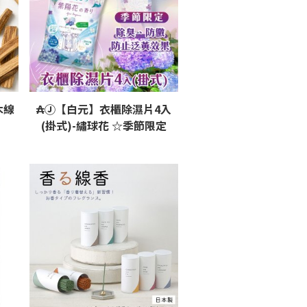
木線
₳Ⓙ【白元】衣櫃除濕片4入
(掛式)-繡球花 ☆季節限定