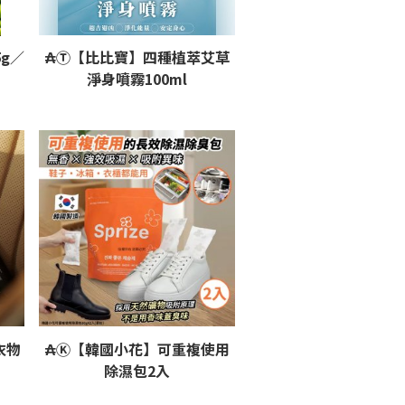
g／
₳Ⓣ【比比寶】四種植萃艾草
淨身噴霧100ml
衣物
₳Ⓚ【韓國小花】可重複使用
除濕包2入