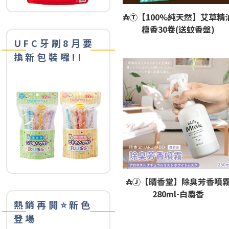
₳Ⓣ【100%純天然】艾草精
檀香30卷(送蚊香盤)
UFC牙刷8月要
換新包裝囉!!
₳Ⓙ【晴香堂】除臭芳香噴
280ml-白麝香
熱銷再開⭐️新色
登場