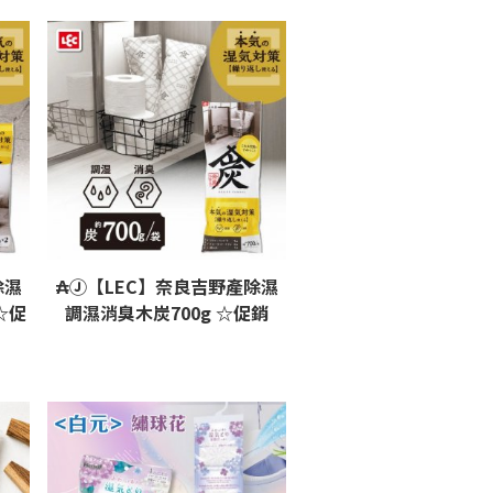
除濕
₳Ⓙ【LEC】奈良吉野產除濕
☆促
調濕消臭木炭700g ☆促銷