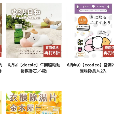
抗
6折Ⓙ【decole】午間瞌睡動
6折₳Ⓙ【ecodeo】空調
香
物擴香石／4款
異味除臭片2入