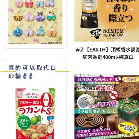
₳Ⓙ【EARTH】頂級香水調
廁芳香劑400ml-純真白
真的可以取代白
砂糖✌️✌️