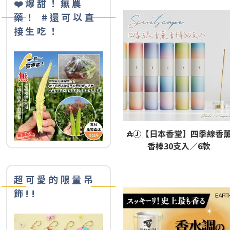
❤️爆甜！無農
藥！ #還可以直
接生吃！
₳Ⓙ【日本香堂】四季線香
香棒30支入／6款
超可愛的限量吊
飾!!