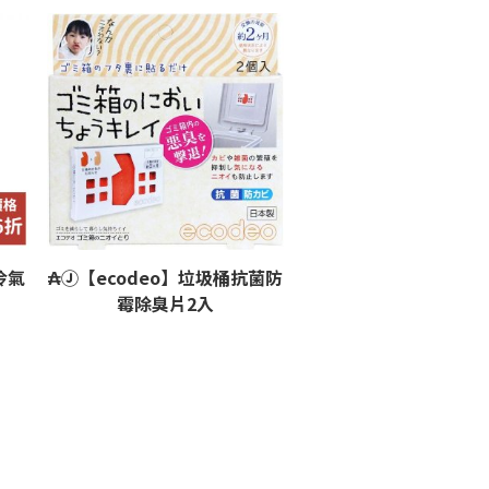
冷氣
₳Ⓙ【ecodeo】垃圾桶抗菌防
霉除臭片2入