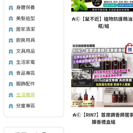
身體保養
美髮造型
₳Ⓒ【鼠不近】植物防護精油
瓶/組
居家清潔
廚房用具
文具用品
生活家電
食品專區
服飾配件
生活雜貨
兒童專區
₳Ⓒ【RIN7】首席調香師居
擴香禮盒組