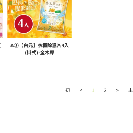
豆
₳Ⓙ【白元】衣櫃除濕片4入
(掛式)-金木犀
初
<
1
2
>
末