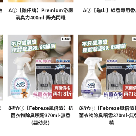
油
₳Ⓙ【雞仔牌】Premium浴廁
₳Ⓙ【龜山】線香專用香
消臭力400ml-陽光閃耀
霧
8折₳Ⓙ【Febreze風倍清】抗
8折₳Ⓙ【Febreze風倍
菌衣物除臭噴霧370ml-無香
菌衣物除臭噴霧370ml-無
(嬰幼兒)
精