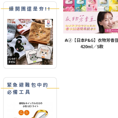
續開團還是夯!!
₳Ⓙ【日本P&G】衣物芳香
420ml／5款
緊急避難包中的
必備工具