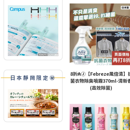
8折₳Ⓙ【Febreze風倍清】
日本靜岡限定㊙️
菌衣物除臭噴霧370ml-清新
(高效除菌)