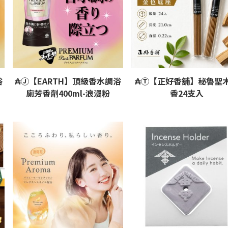
浴
₳Ⓙ【EARTH】頂級香水調浴
₳Ⓣ【正好香舖】秘魯聖
廁芳香劑400ml-浪漫粉
香24支入