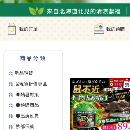
我的訂單
我的預購
商品分類
新品現貨
⌛️現貨折價專區
☀️酷暑對策
●預購商品
●出清亂賣
臉部保養