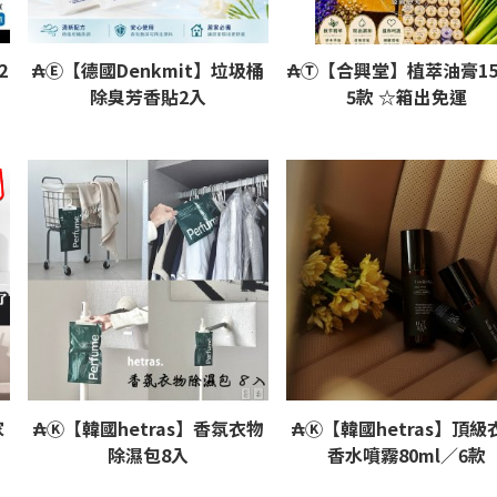
2
₳Ⓔ【德國Denkmit】垃圾桶
₳Ⓣ【合興堂】植萃油膏15
除臭芳香貼2入
5款 ☆箱出免運
家
₳Ⓚ【韓國hetras】香氛衣物
₳Ⓚ【韓國hetras】頂級
除濕包8入
香水噴霧80ml／6款