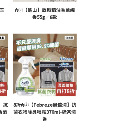
座
₳Ⓙ【龜山】放鬆精油香薰線
香55g／8款
清】抗
8折₳Ⓙ【Febreze風倍清】抗
香酒
菌衣物除臭噴霧370ml-綠茶清
香