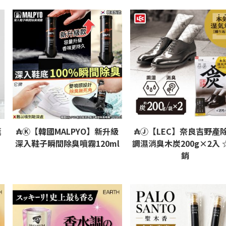
薰
₳Ⓚ【韓國MALPYO】新升級
₳Ⓙ【LEC】奈良吉野產
深入鞋子瞬間除臭噴霧120ml
調濕消臭木炭200g×2入 
銷