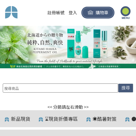
註冊帳號
登入
購物車
搜尋
<< 分類請左右滑動 >>
新品現貨
⌛️現貨折價專區
☀️酷暑對策