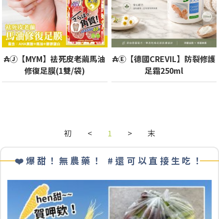
₳Ⓙ【MYM】袪死皮老繭馬油
₳Ⓔ【德國CREVIL】防裂修護
修復足膜(1雙/袋)
足霜250ml
初
<
1
>
末
❤️爆甜！無農藥！ #還可以直接生吃！