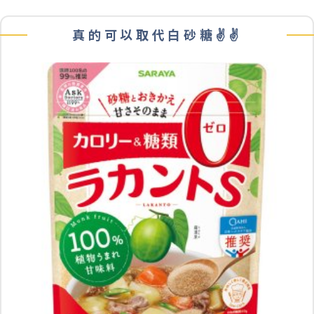
真的可以取代白砂糖✌️✌️