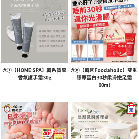
₳Ⓣ【HOME SPA】韓系質感
₳Ⓚ【韓國Foodaholic】雙重
香氛護手霜30g
膠原蛋白30秒柔滑嫩足霜
60ml