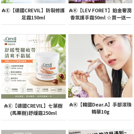
₳Ⓔ【德國CREVIL】防裂修護
₳Ⓚ【LEV FORET】鉑金奢潤
足霜150ml
香氛護手霜50ml ☆買一送一
₳Ⓚ【韓國Dear.A】手部滾珠
₳Ⓔ【德國CREVIL】七葉樹
精華10g
(馬栗樹)舒緩霜250ml