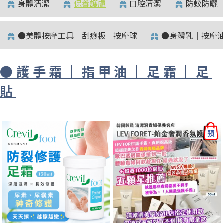
身體清潔
保養護膚
口腔清潔
防蚊防曬
●美體按摩工具｜刮痧板｜按摩球
●身體乳｜按摩
●護手霜｜指甲油｜足霜｜足
貼