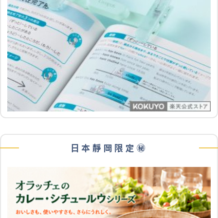
日本靜岡限定㊙️